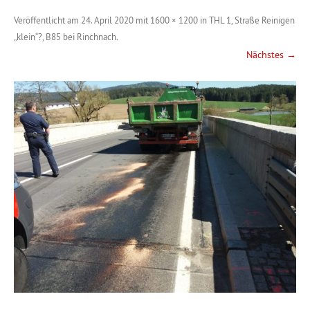
Veröffentlicht am
24. April 2020
mit
1600 × 1200
in
THL 1, Straße Reinigen
„klein“?, B85 bei Rinchnach
.
Nächstes →