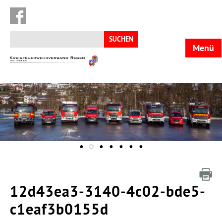
Suchen
nach:
Menü
KFV
Regen
12d43ea3-3140-4c02-bde5-
c1eaf3b0155d