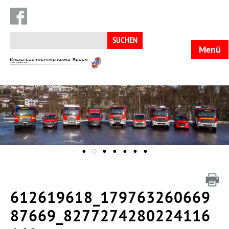
Suchen
nach:
Menü
KFV
Regen
612619618_179763260669
87669_8277274280224116