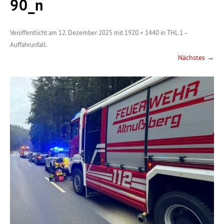
90_n
Veröffentlicht am
12. Dezember 2025
mit
1920 × 1440
in
THL 1 –
Auffahrunfall
.
Nächstes →