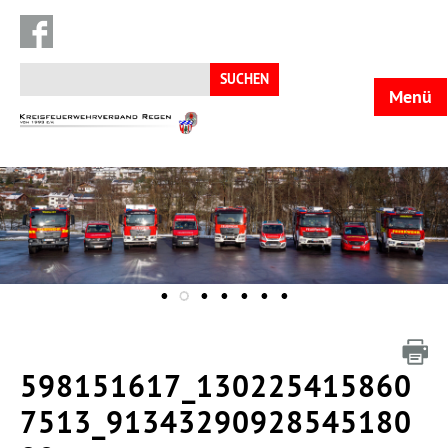
Suchen
nach:
Menü
KFV
Regen
598151617_130225415860
7513_91343290928545180