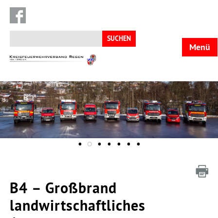
Suchen
nach:
Menü
KFV
Regen
B4 – Großbrand
landwirtschaftliches