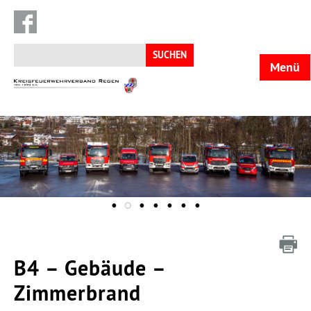
Suchen
nach:
Menü
KFV
Regen
B4 – Gebäude –
Zimmerbrand