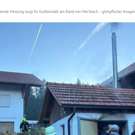
ende Heizung sorgt für Großeinsatz am Rand von Viechtach – glimpflicher Ausga