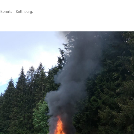
ßerorts – Kollnburg
.