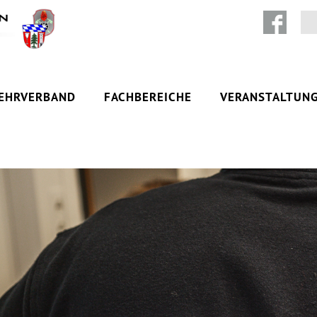
Zum Inhalt springen
EHRVERBAND
FACHBEREICHE
VERANSTALTUN
SÄTZE
AKTUELLES
URKUNDENS
LEHRGANGSBUCHUNG-ONLINE