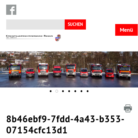
Suchen
nach:
Menü
KFV
Regen
8b46ebf9-7fdd-4a43-b353-
07154cfc13d1