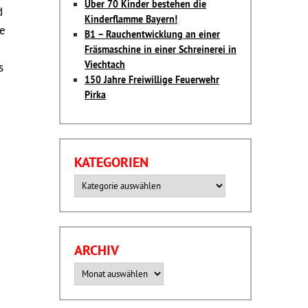
Über 70 Kinder bestehen die
d
Kinderflamme Bayern!
te
B1 – Rauchentwicklung an einer
Fräsmaschine in einer Schreinerei in
Viechtach
s
150 Jahre Freiwillige Feuerwehr
Pirka
KATEGORIEN
Kategorien
ARCHIV
Archiv