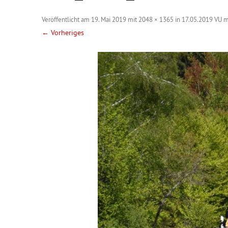
Veröffentlicht am
19. Mai 2019
mit
2048 × 1365
in
17.05.2019 VU 
← Vorheriges