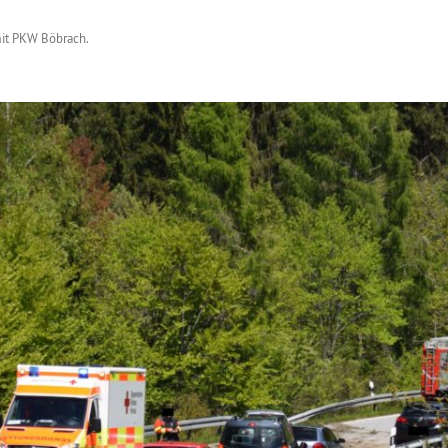
mit PKW Böbrach
.