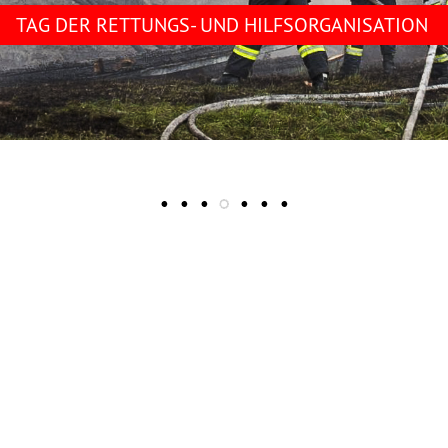
TAG DER RETTUNGS- UND HILFSORGANISATION