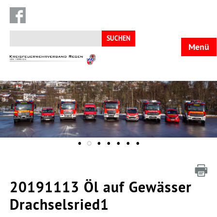
Suchen
nach:
Menü
KFV
Regen
20191113 Öl auf Gewässer
Drachselsried1