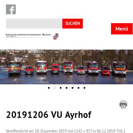
Suchen
nach:
Menü
KFV
Regen
20191206 VU Ayrhof
Veröffentlicht am
28. Dezember 2019
mit
1142 × 857
in
06.12.2019-THL1